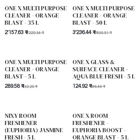
ONE X MULTI PURPOSE
ONE X MULTI PURPOSE
CLEANER - ORANGE
CLEANER - ORANGE
BLAST - 35 L
BLAST - 50 L
2'157.63
₹
3'236.44
₹
3'220.34
₹
4'830.51
₹
ONE X MULTI PURPOSE
ONE X GLASS &
CLEANER - ORANGE
SURFACE CLEANER -
BLAST - 5 L
AQUA BLUE FRESH - 5 L
289.58
₹
124.92
₹
432.20
₹
186.44
₹
NIXY ROOM
ONE X ROOM
FRESHENER
FRESHENER -
(EUPHORIA) JASMINE
EUPHORIA BOOST -
FRESH - 5 L
ORANGE BLAST - 5 L