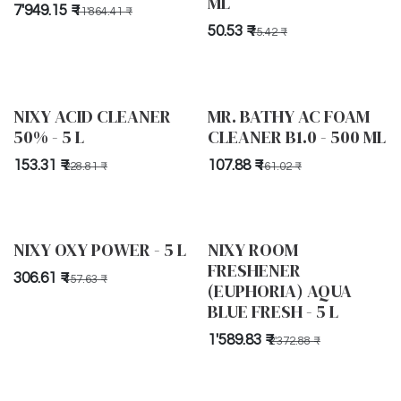
ML
7'949.15
₹
11'864.41
₹
50.53
₹
75.42
₹
NIXY ACID CLEANER
MR. BATHY AC FOAM
50% - 5 L
CLEANER B1.0 - 500 ML
153.31
₹
107.88
₹
228.81
₹
161.02
₹
NIXY OXY POWER - 5 L
NIXY ROOM
FRESHENER
306.61
₹
457.63
₹
(EUPHORIA) AQUA
BLUE FRESH - 5 L
1'589.83
₹
2'372.88
₹