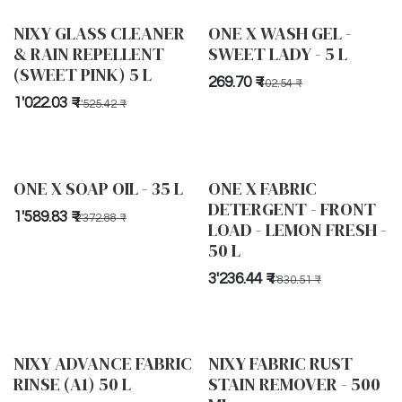
NIXY GLASS CLEANER
ONE X WASH GEL -
& RAIN REPELLENT
SWEET LADY - 5 L
(SWEET PINK) 5 L
269.70
₹
402.54
₹
1'022.03
₹
1'525.42
₹
ONE X SOAP OIL - 35 L
ONE X FABRIC
DETERGENT - FRONT
1'589.83
₹
2'372.88
₹
LOAD - LEMON FRESH -
50 L
3'236.44
₹
4'830.51
₹
NIXY ADVANCE FABRIC
NIXY FABRIC RUST
RINSE (A1) 50 L
STAIN REMOVER - 500