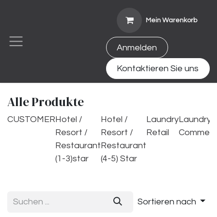
Zum Inhalt springen
Mein Warenkorb
Anmelden
Kontaktieren Sie uns
Alle Produkte
CUSTOMER
Hotel /
Hotel /
Laundry
Laundry
Resort /
Resort /
Retail
Commerci
Restaurant
Restaurant
(1-3)star
(4-5) Star
Sortieren nach